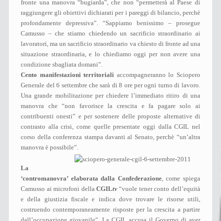
fronte una manovra “bugiarda”, che non “permetterà al Paese di
raggiungere gli obiettivi dichiarati per i pareggi di bilancio, perchè
profondamente depressiva”. “Sappiamo benissimo – prosegue
Camusso – che stiamo chiedendo un sacrificio straordinario ai
lavoratori, ma un sacrificio straordinario va chiesto di fronte ad una
situazione straordinaria, e lo chiediamo oggi per non avere una
condizione sbagliata domani”.
Cento manifestazioni territoriali
accompagneranno lo Sciopero
Generale del 6 settembre che sarà di 8 ore per ogni turno di lavoro.
Una grande mobilitazione per chiedere l’immediato ritiro di una
manovra che “non favorisce la crescita e fa pagare solo ai
contribuenti onesti” e per sostenere delle proposte alternative di
contrasto alla crisi, come quelle presentate oggi dalla CGIL nel
corso della conferenza stampa davanti al Senato, perchè “un’altra
manovra è possibile”.
La
‘contromanovra’ elaborata dalla Confederazione
, come spiega
Camusso ai microfoni della
CGIL
tv
“vuole tener conto dell’equità
e della giustizia fiscale e indica dove trovare le risorse utili,
costruendo contemporaneamente risposte per la crescita a partire
dall’occupazione giovanile”. La CGIL accusa il Governo di aver