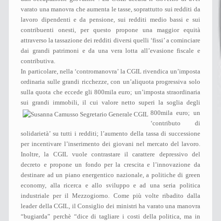
varato una manovra che aumenta le tasse, soprattutto sui redditi da
lavoro dipendenti e da pensione, sui redditi medio bassi e sui
contribuenti onesti, per questo propone una maggior equità
attraverso la tassazione dei redditi diversi quelli ‘fissi’ a cominciare
dai grandi patrimoni e da una vera lotta all’evasione fiscale e
contributiva.
In particolare, nella ‘contromanovra’ la CGIL rivendica un’imposta
ordinaria sulle grandi ricchezze, con un’aliquota progressiva solo
sulla quota che eccede gli 800mila euro; un’imposta straordinaria
sui grandi immobili, il cui valore netto superi la soglia degli
800mila eur
o; un
‘contributo di
solidarietà’ su tutti i redditi; l’aumento della tassa di successione
per incentivare l’inserimento dei giovani nel mercato del lavoro.
Inoltre, la CGIL vuole contrastare il carattere depressivo del
decreto e propone un fondo per la crescita e l’innovazione da
destinare ad un piano energentico nazionale, a politiche di green
economy, alla ricerca e allo sviluppo e ad una seria politica
industriale per il Mezzogiorno. Come più volte ribadito dalla
leader della CGIL, il Consiglio dei ministri ha varato una manovra
“bugiarda” perchè “dice di tagliare i costi della politica, ma in