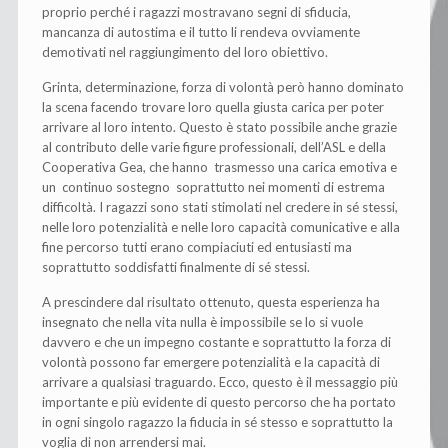
proprio perché i ragazzi mostravano segni di sfiducia,
mancanza di autostima e il tutto li rendeva ovviamente
demotivati nel raggiungimento del loro obiettivo.
Grinta, determinazione, forza di volontà però hanno dominato
la scena facendo trovare loro quella giusta carica per poter
arrivare al loro intento. Questo è stato possibile anche grazie
al contributo delle varie figure professionali, dell’ASL e della
Cooperativa Gea, che hanno trasmesso una carica emotiva e
un continuo sostegno soprattutto nei momenti di estrema
difficoltà. I ragazzi sono stati stimolati nel credere in sé stessi,
nelle loro potenzialità e nelle loro capacità comunicative e alla
fine percorso tutti erano compiaciuti ed entusiasti ma
soprattutto soddisfatti finalmente di sé stessi.
A prescindere dal risultato ottenuto, questa esperienza ha
insegnato che nella vita nulla è impossibile se lo si vuole
davvero e che un impegno costante e soprattutto la forza di
volontà possono far emergere potenzialità e la capacità di
arrivare a qualsiasi traguardo. Ecco, questo è il messaggio più
importante e più evidente di questo percorso che ha portato
in ogni singolo ragazzo la fiducia in sé stesso e soprattutto la
voglia di non arrendersi mai.