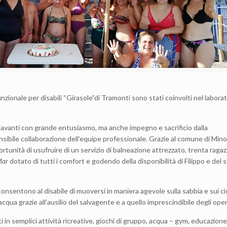
zionale per disabili “Girasole”di Tramonti sono stati coinvolti nel labora
o avanti con grande entusiasmo, ma anche impegno e sacrificio dalla
sibile collaborazione dell’equipe professionale. Grazie al comune di Mino
ortunità di usufruire di un servizio di balneazione attrezzato, trenta ragaz
Mar
dotato di tutti i comfort e godendo della disponibilità di Filippo e del 
 consentono al disabile di muoversi in maniera agevole sulla sabbia e sui ci
acqua grazie all’ausilio del salvagente e a quello imprescindibile degli oper
ti in semplici attività ricreative, giochi di gruppo, acqua – gym, educazione