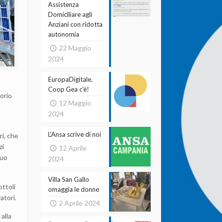
Assistenza
Domiciliare agli
Anziani con ridotta
autonomia
22 Maggio
2024
EuropaDigitale.
Coop Gea c’è!
torio
12 Maggio
2024
L’Ansa scrive di noi
ri, che
zi
12 Aprile
suo
2024
Villa San Gallo
ottoli
omaggia le donne
atori.
2 Aprile 2024
 alla