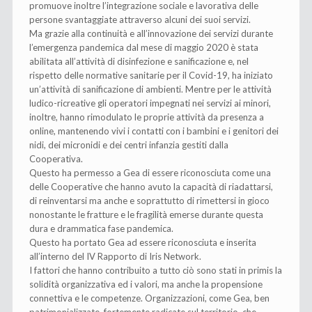
promuove inoltre l’integrazione sociale e lavorativa delle
persone svantaggiate attraverso alcuni dei suoi servizi.
Ma grazie alla continuità e all’innovazione dei servizi durante
l’emergenza pandemica dal mese di maggio 2020 è stata
abilitata all’attività di disinfezione e sanificazione e, nel
rispetto delle normative sanitarie per il Covid-19, ha iniziato
un’attività di sanificazione di ambienti. Mentre per le attività
ludico-ricreative gli operatori impegnati nei servizi ai minori,
inoltre, hanno rimodulato le proprie attività da presenza a
online, mantenendo vivi i contatti con i bambini e i genitori dei
nidi, dei micronidi e dei centri infanzia gestiti dalla
Cooperativa.
Questo ha permesso a Gea di essere riconosciuta come una
delle Cooperative che hanno avuto la capacità di riadattarsi,
di reinventarsi ma anche e soprattutto di rimettersi in gioco
nonostante le fratture e le fragilità emerse durante questa
dura e drammatica fase pandemica.
Questo ha portato Gea ad essere riconosciuta e inserita
all’interno del IV Rapporto di Iris Network.
I fattori che hanno contribuito a tutto ciò sono stati in primis la
solidità organizzativa ed i valori, ma anche la propensione
connettiva e le competenze. Organizzazioni, come Gea, ben
patrimonializzate, fortemente radicate sul territorio, che