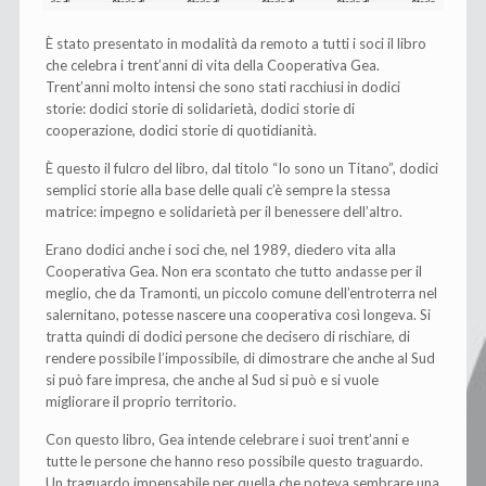
È stato presentato in modalità da remoto a tutti i soci il libro
che celebra i trent’anni di vita della Cooperativa Gea.
Trent’anni molto intensi che sono stati racchiusi in dodici
storie: dodici storie di solidarietà, dodici storie di
cooperazione, dodici storie di quotidianità.
È questo il fulcro del libro, dal titolo “Io sono un Titano”, dodici
semplici storie alla base delle quali c’è sempre la stessa
matrice: impegno e solidarietà per il benessere dell’altro.
Erano dodici anche i soci che, nel 1989, diedero vita alla
Cooperativa Gea. Non era scontato che tutto andasse per il
meglio, che da Tramonti, un piccolo comune dell’entroterra nel
salernitano, potesse nascere una cooperativa così longeva. Si
tratta quindi di dodici persone che decisero di rischiare, di
rendere possibile l’impossibile, di dimostrare che anche al Sud
si può fare impresa, che anche al Sud si può e si vuole
migliorare il proprio territorio.
Con questo libro, Gea intende celebrare i suoi trent’anni e
tutte le persone che hanno reso possibile questo traguardo.
Un traguardo impensabile per quella che poteva sembrare una