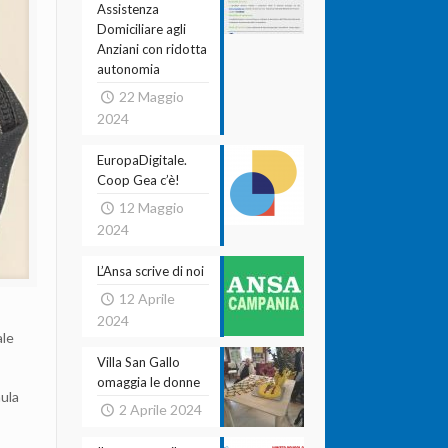
Assistenza
Domiciliare agli
Anziani con ridotta
autonomia
22 Maggio
2024
EuropaDigitale.
Coop Gea c’è!
12 Maggio
2024
L’Ansa scrive di noi
12 Aprile
2024
ale
Villa San Gallo
omaggia le donne
aula
2 Aprile 2024