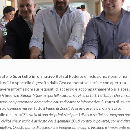
urato lo
Sportello informativo ReI
sul Reddito d’Inclusione, il primo nei
l’Irno”. Lo sportello è gestito dalla Gea cooperativa sociale con apertura
r avere informazioni sui requisiti di accesso e accompagnamento alla stes
o
Vincenzo Sessa
:“
Questo sportello sarà al servizio di tutti i cittadini che vorr
esso non presentano domanda a causa di carenze informative. Si tratta di un ult
nostro Comune ma per tutto il Piano di Zona”.
A prendere la parola è stato
lle dell’Irno:
“Si
tratta di uno dei primissimi punti di accesso ReI che vengono ape
 civiltà che in Italia è arrivata dal 1 gennaio 2018 contro la povertà, come diritto
 migliori. Questo punto di accesso che inauguriamo oggi a Fisciano è importante p