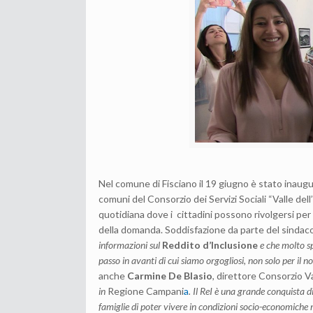
Nel comune di Fisciano il 19 giugno è stato inaug
comuni del Consorzio dei Servizi Sociali “Valle del
quotidiana dove i cittadini possono rivolgersi pe
della domanda. Soddisfazione da parte del sindac
informazioni sul
Reddito d’Inclusione
e che molto sp
passo in avanti di cui siamo orgogliosi, non solo per il 
anche
Carmine De Blasio
, direttore Consorzio Va
in
Regione Campani
a
.
Il ReI è una grande conquista di
famiglie di poter vivere in condizioni socio-economiche