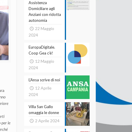
Assistenza
Domiciliare agli
Anziani con ridotta
autonomia
22 Maggio
2024
EuropaDigitale.
Coop Gea c’è!
12 Maggio
2024
L’Ansa scrive di noi
12 Aprile
ura
2024
anno
eriore
Villa San Gallo
omaggia le donne
rti
2 Aprile 2024
 per le
erché