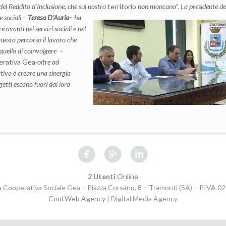
i del Reddito d’Inclusione, che sul nostro
territorio
non mancano”
. La presiden
te de
e sociali –
Teresa D’Auria-
ha
avanti nei servizi sociali e nel
questo percorso il lavoro che
 quello di coinvolgere
–
perativa Gea
-oltre ad
ettivo è creare una sinergia
getti escano fuori dal loro
2 Utenti
Online
 Cooperativa Sociale Gea – Piazza Corsano, 8 – Tramonti (SA) – PIVA 
Cool Web Agency
| Digital Media Agency