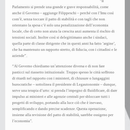
“Il
Parlamento si prende una grande e grave responsabilità, come
anche il Governo – aggiunge Filippeschi – perché con l’Imu così
com’è, senza toccare il patto di stabilità e con tagli che non
orientano la spesa c’è solo una penalizzazione dell’economia
locale, che di certo non aiuta la crescita anzi aumenta il rischio di
tensioni sociali. Inoltre così si delegittimano anche i sindaci,
quella parte di classe dirigente che in questi anni ha fatto ‘argine’,
che ha mantenuto un rapporto stretto, di fiducia, con i cittadini e le
aziende”.
“Al Governo chiediamo un’attenzione diversa e di non fare
pasticci sul riassetto istituzionale. Troppo spesso le città soffrono
di ritardi nel rapporto con i ministeri, di chiusure o lungaggini
burocratiche – sottolinea il presidente di Legautonomie – dunque,
serve una terapia d’urto: si prenda l’impegno di fluidificare, di dare
impulso ai ministeri e alle agenzie centrali per sbloccare tutti i
progetti di sviluppo, portando alla luce ciò che è inevaso,
semplificando e dando precise scadenze. Questa operazione,
insieme alla revisione del patto di stabilità, sarebbe ossigeno per
l’economia”.