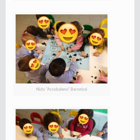
Nido “Arcobaleno” Baronissi