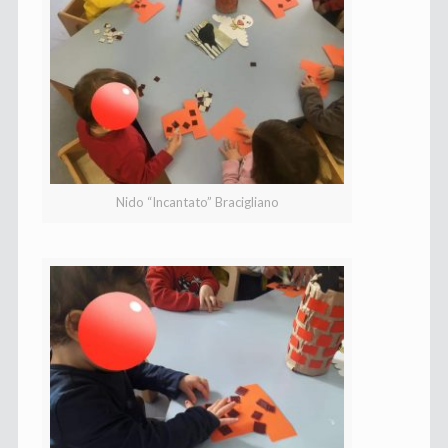
Nido “Incantato” Bracigliano