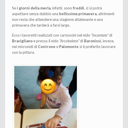
Se
i giorni della merla
, infatti, sono
freddi
, ci si potrà
aspettare senza dubbio una
bellissima primavera
, altrimenti
non resta che attendere una stagione altalenante e una
primavera che tarderà a farsi largo.
Ecco i lavoretti realizzati con cartoncini nel nido
“Incantato”
di
Bracigliano
e presso il nido
“Arcobaleno”
di
Baronissi
, invece,
nei micronidi di
Controne
e
Palomonte
si è preferito lavorare
con la pittura.